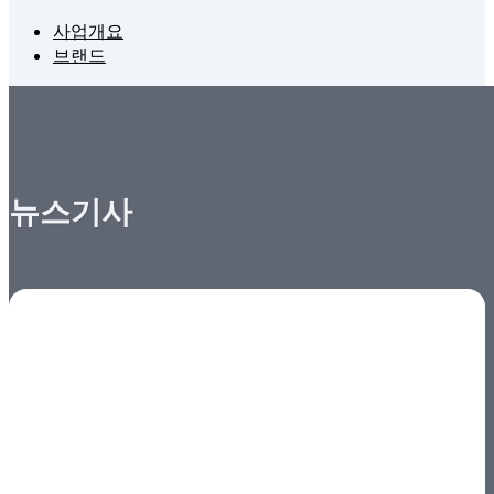
사업개요
브랜드
뉴스기사
제목
글쓴이
수정한 사람
최종 글
업데이트 로그가 기록되어 있지 않은 게시글입니다.
« 첫 페이지
1
끝 페이지 »