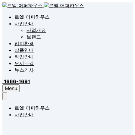
르엘 어퍼하우스
사업안내
사업개요
브랜드
입지환경
상품안내
타입안내
오시는길
뉴스기사
1666-1691
Menu
르엘 어퍼하우스
사업안내