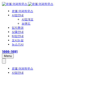
르엘 어퍼하우스
사업안내
사업개요
브랜드
입지환경
상품안내
타입안내
오시는길
뉴스기사
1666-1691
Menu
르엘 어퍼하우스
사업안내