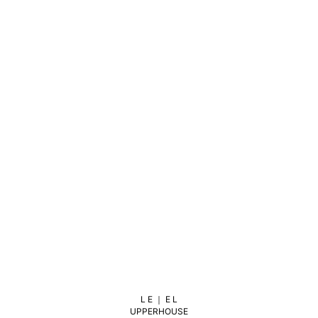
L E ｜ E L
UPPERHOUSE